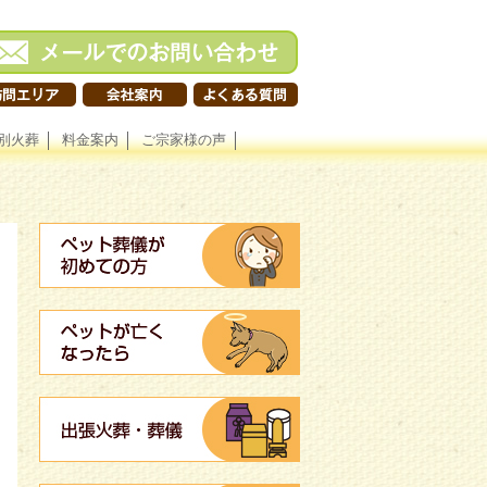
別火葬
料金案内
ご宗家様の声