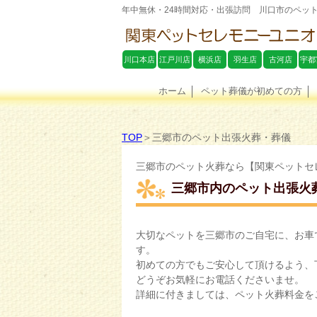
年中無休・24時間対応・出張訪問 川口市のペッ
川口本店
江戸川店
横浜店
羽生店
古河店
宇都
ホーム
ペット葬儀が初めての方
TOP
＞三郷市のペット出張火葬・葬儀
三郷市のペット火葬なら【関東ペットセ
三郷市内のペット出張火
大切なペットを三郷市のご自宅に、お車
す。
初めての方でもご安心して頂けるよう、
どうぞお気軽にお電話くださいませ。
詳細に付きましては、ペット火葬料金を