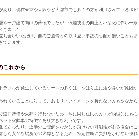
があり、現在東京や大阪など大都市でも多くの方が利用されているポピ
層や一戸建て向けの葬儀でしたが、低煙技術の向上と小型化に伴い一般
てきました。
立ち会いいただけ、他のご遺骨との取り違い事故の心配が無いこともあ
きています。
のこれから
トラブルが発生しているケースの多くは、やはり主に煙や臭いが原因か
われていることに対して、あまりよいイメージを持たない方も少なから
で連日葬儀や火葬を行わないため、常に同じ住民の方々が物理的にも心
ペット火葬車の特徴であり大きな利点です。
難であったり、近隣のご理解をなかなか頂けない可能性がある場合はご
慮した安全な場所での火葬となるため、特定住民に負担をかけない優れ