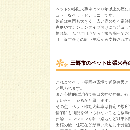
ペットの移動火葬車は２０年以上の歴史
ュラーなペットセレモニーです。
以前は車両も大きく、広い庭のある富裕
家庭やマンションタイプ向けにも普及し
慣れ親しんだご自宅からご家族揃ってお
り、近年多くの飼い主様から支持されて
三郷市のペット出張火葬
これまでペット霊園や斎場で近隣住民と
と思われます。
また心情的に近隣で毎日火葬や葬儀が行
ずいらっしゃるかと思います。
その点、ペット移動火葬車は特定の場所
情的にも我慢を強いられないことも移動
勿論、マンションや狭い路地など駐車困
出棺の後、住宅などが無い周辺に十分配